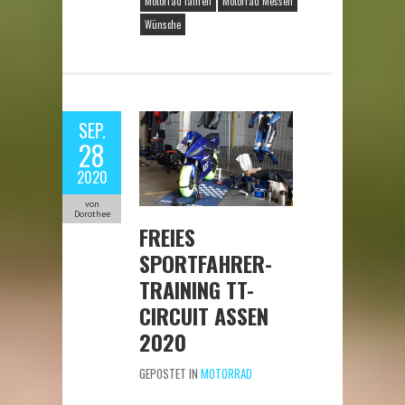
Motorrad fahren
Motorrad Messen
Wünsche
SEP.
28
2020
von
Dorothee
FREIES
SPORTFAHRER-
TRAINING TT-
CIRCUIT ASSEN
2020
GEPOSTET IN
MOTORRAD