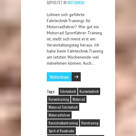
GEPOSTET IN
MOTORRAD
Lohnen sich geführte
Fahrtechnik-Trainings für
Motorradfahrer? Wie gut ein
Motorrad Sportfahrer-Training
ist, stellt sich meist erst am
Veranstaltungstag heraus. Ich
habe beim Fahrtechnik-Training
am letzten Wochenende viel
mitnehmen können. Auch…
Weiterlesen
Tags:
Fahrtechnik
Kurventechnik
Kurventraining
Motorrad
Motorrad Fahrtechnik
Motorradfahren
Rennstreckentraining
Renntrainng
Spirit of Racetracks