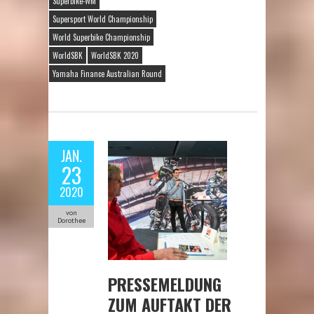
Superbike-WM
Supersport World Championship
World Superbike Championship
WorldSBK
WorldSBK 2020
Yamaha Finance Australian Round
JAN.
23
2020
von
Dorothee
PRESSEMELDUNG
ZUM AUFTAKT DER