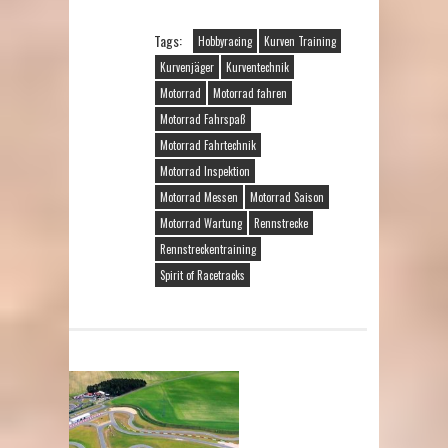
Tags:
Hobbyracing
Kurven Training
Kurvenjäger
Kurventechnik
Motorrad
Motorrad fahren
Motorrad Fahrspaß
Motorrad Fahrtechnik
Motorrad Inspektion
Motorrad Messen
Motorrad Saison
Motorrad Wartung
Rennstrecke
Rennstreckentraining
Spirit of Racetracks