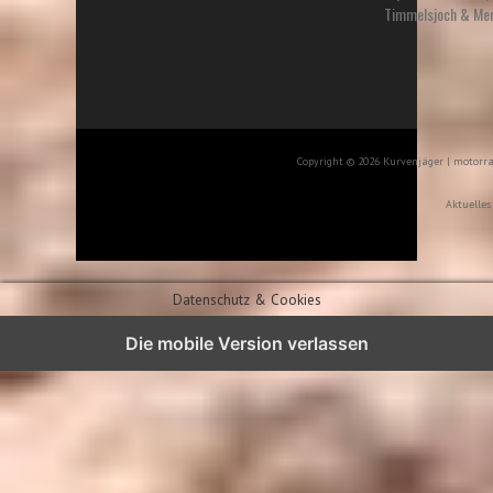
a
Timmelsjoch & Me
c
h
:
Copyright © 2026 Kurvenjäger | motorr
Aktuelles
Datenschutz & Cookies
Die mobile Version verlassen