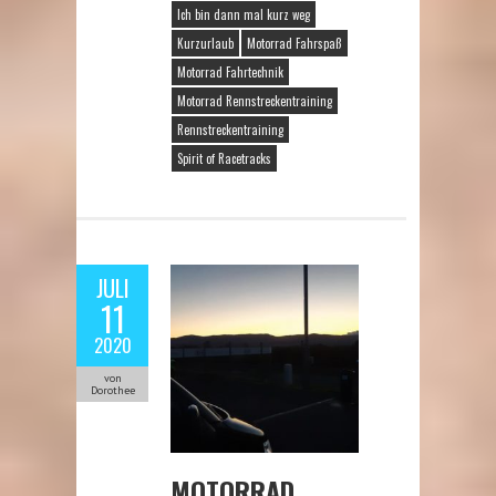
Ich bin dann mal kurz weg
Kurzurlaub
Motorrad Fahrspaß
Motorrad Fahrtechnik
Motorrad Rennstreckentraining
Rennstreckentraining
Spirit of Racetracks
JULI
11
2020
von
Dorothee
MOTORRAD