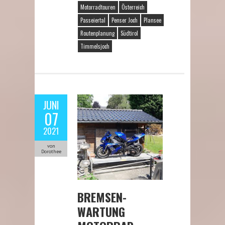
Motorradtouren
Österreich
Passeiertal
Penser Joch
Plansee
Routenplanung
Südtirol
Timmelsjoch
JUNI
07
2021
von
Dorothee
BREMSEN-
WARTUNG