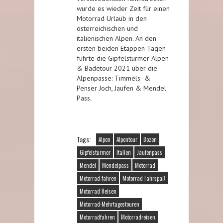
wurde es wieder Zeit für einen
Motorrad Urlaub in den
österreichischen und
italienischen Alpen. An den
ersten beiden Etappen-Tagen
führte die Gipfelstürmer Alpen
& Badetour 2021 über die
Alpenpässe: Timmels- &
Penser Joch, Jaufen & Mendel
Pass.
Tags:
Alpen
Alpentour
Bozen
Gipfelstürmer
Italien
Jaufenpass
Mendel
Mendelpass
Motorrad
Motorrad fahren
Motorrad Fahrspaß
Motorrad Reisen
Motorrad-Mehrtagestouren
Motorradfahren
Motorradreisen