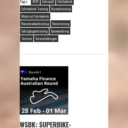
Tags:
2020
Fahrspaß
Fahrtechnik
Fahrtechnik Training
Kurventraining
Motorrad Fahrtechnik
Rennstreckentraining
Renntraining
Schräglagentraining
Spreewaldring
Termine
Veranstaltungen
WSBK: SUPERBIKE-