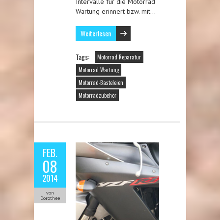
Intervalle für die Motorrad
Wartung erinnert bzw. mit…
Weiterlesen
Tags:
Motorrad Reparatur
Motorrad Wartung
Motorrad-Basteleien
Motorradzubehör
FEB.
08
2014
von
Dorothee