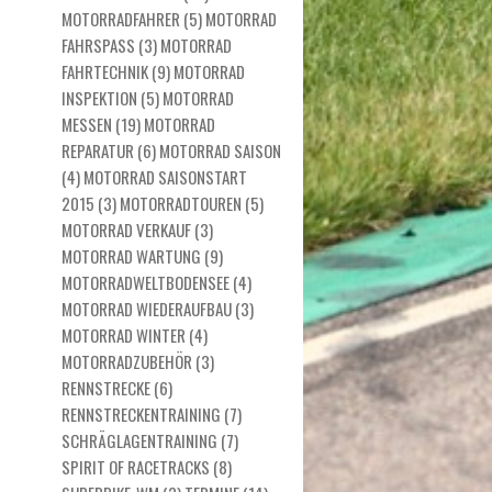
MOTORRADFAHRER
(5)
MOTORRAD
FAHRSPASS
(3)
MOTORRAD
FAHRTECHNIK
(9)
MOTORRAD
INSPEKTION
(5)
MOTORRAD
MESSEN
(19)
MOTORRAD
REPARATUR
(6)
MOTORRAD SAISON
(4)
MOTORRAD SAISONSTART
2015
(3)
MOTORRADTOUREN
(5)
MOTORRAD VERKAUF
(3)
MOTORRAD WARTUNG
(9)
MOTORRADWELTBODENSEE
(4)
MOTORRAD WIEDERAUFBAU
(3)
MOTORRAD WINTER
(4)
MOTORRADZUBEHÖR
(3)
RENNSTRECKE
(6)
RENNSTRECKENTRAINING
(7)
SCHRÄGLAGENTRAINING
(7)
SPIRIT OF RACETRACKS
(8)