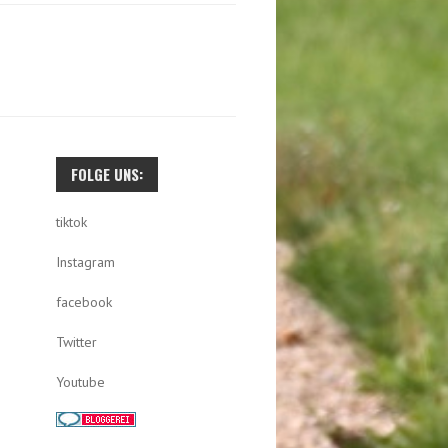
U
C
H
E
N
N
FOLGE UNS:
A
C
tiktok
H
Instagram
:
facebook
Twitter
Youtube