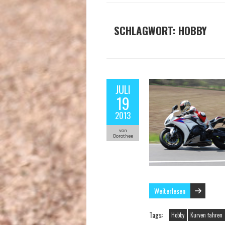
SCHLAGWORT:
HOBBY
JULI
19
2013
von
Dorothee
Weiterlesen
Tags:
Hobby
Kurven fahren