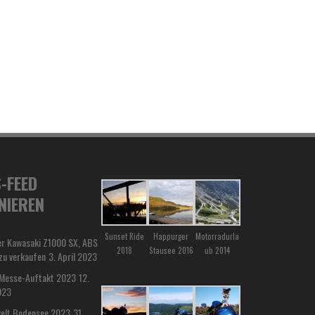
-FEED
NIEREN
Sunset Ride
Happurger
Motorradurla
er Kawasaki Z1000 SX, ABS
2018
Stausee 2016
ub 2014
 zu verkaufen
3. April 2023
Messe-Auftakt 2023
12.
023
elt Bodensee 2023
31.