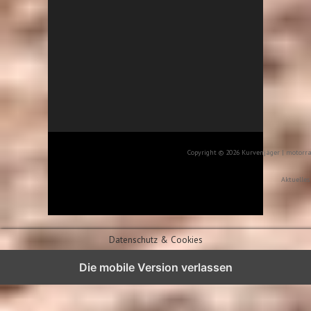
:
Copyright © 2026 Kurvenjäger | motorr
Aktuelles
Datenschutz & Cookies
Die mobile Version verlassen