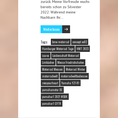
zurück. Meine Vorfreude wuchs
bereits schon zu Silvester
2022. Während meine
Nachbarn Ihr…
Weiterlesen
Tags:
bmw motorrad
concept ce02
Hamburger Motorrad Tage
HMT 2023
icaros
Leidenschaft Motorrad
Limbächer
Messe Friedrichshafen
Motorrad Messen
Motorrad Winter
motorradwelt
motorradweltbodensee
revsyourheart
Yamaha YZF-R1
yamahamotor DE
yamahar1 2021 WSBK
yamahar1 GYTR