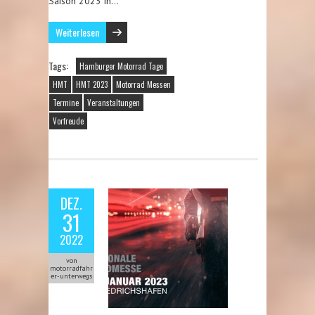
Saison 2023 in…
Weiterlesen
Tags:
Hamburger Motorrad Tage
HMT
HMT 2023
Motorrad Messen
Termine
Veranstaltungen
Vorfreude
DEZ.
31
2022
von
motorradfahr
er-unterwegs