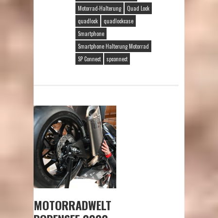
Motorrad-Halterung
Quad Lock
quadlock
quadlockcase
Smartphone
Smartphone Halterung Motorrad
SP Connect
spconnect
MOTORRADWELT