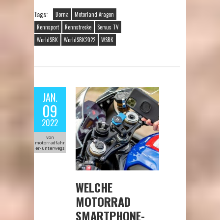
Tags:
Dorna
Motorland Aragon
Rennsport
Rennstrecke
Servus TV
WorldSBK
WorldSBK2022
WSBK
JAN.
09
2022
von
motorradfahr
er-unterwegs
WELCHE
MOTORRAD
SMARTPHONE-