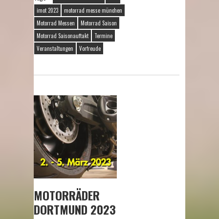
imot 2023
motorrad messe münchen
Motorrad Messen
Motorrad Saison
Motorrad Saisonauftakt
Termine
Veranstaltungen
Vorfreude
MOTORRÄDER
DORTMUND 2023