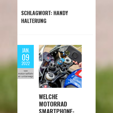
SCHLAGWORT:
HANDY
HALTERUNG
JAN.
09
2022
von
motorradfahr
er-unterwegs
WELCHE
MOTORRAD
SMARTPHONE-