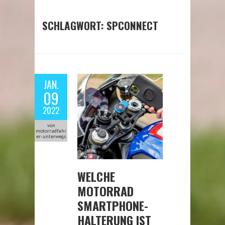
SCHLAGWORT:
SPCONNECT
JAN.
09
2022
von
motorradfahr
er-unterwegs
WELCHE
MOTORRAD
SMARTPHONE-
HALTERUNG IST